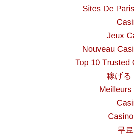
Sites De Paris
Casi
Jeux C
Nouveau Casi
Top 10 Trusted 
稼げる
Meilleurs
Casi
Casino
무료