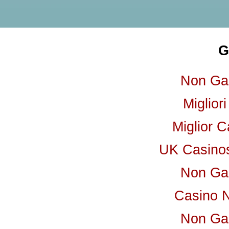
G
Non Ga
Miglior
Miglior 
UK Casino
Non Ga
Casino 
Non Ga