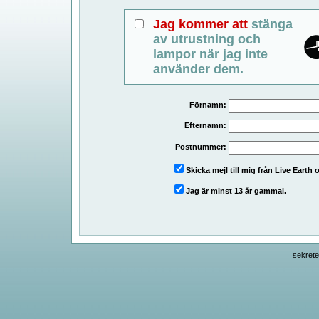
Jag kommer att
stänga
av utrustning och
lampor när jag inte
använder dem.
Förnamn:
Efternamn:
Postnummer:
Skicka mejl till mig från Live Earth
Jag är minst 13 år gammal.
sekrete