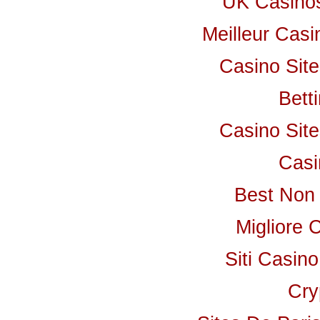
UK Casino
Meilleur Casi
Casino Sit
Bett
Casino Sit
Casi
Best Non
Migliore
Siti Casin
Cry