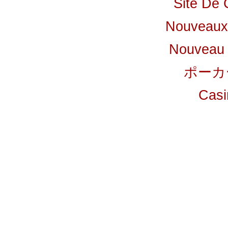
Site De 
Nouveaux
Nouveau 
ポーカ
Casi