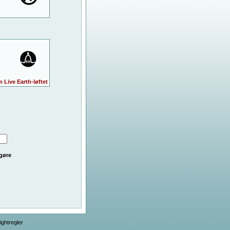
 Live Earth-løftet
 gøre
ightregler