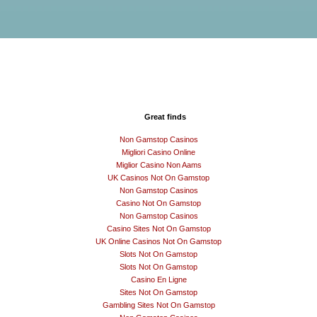
Great finds
Non Gamstop Casinos
Migliori Casino Online
Miglior Casino Non Aams
UK Casinos Not On Gamstop
Non Gamstop Casinos
Casino Not On Gamstop
Non Gamstop Casinos
Casino Sites Not On Gamstop
UK Online Casinos Not On Gamstop
Slots Not On Gamstop
Slots Not On Gamstop
Casino En Ligne
Sites Not On Gamstop
Gambling Sites Not On Gamstop